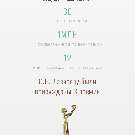
30
Лет исследований
1МЛН
и более учеников по всему миру
12
книг, переведенных на 16 языков
С.Н. Лазареву были
присуждены 3 премии