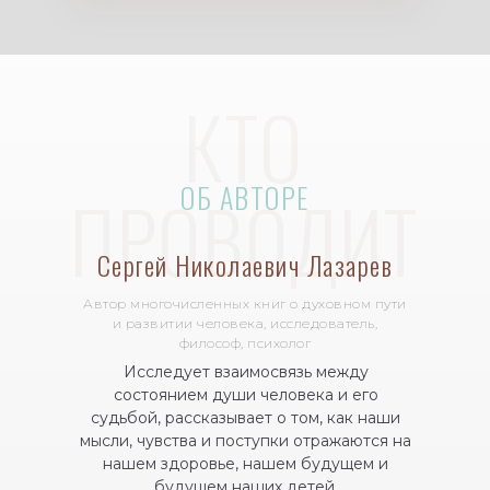
КТО
ОБ АВТОРЕ
ПРОВОДИТ
Сергей Николаевич Лазарев
Автор многочисленных книг о духовном пути
и развитии человека, исследователь,
философ, психолог
Исследует взаимосвязь между
состоянием души человека и его
судьбой, рассказывает о том, как наши
мысли, чувства и поступки отражаются на
нашем здоровье, нашем будущем и
будущем наших детей.