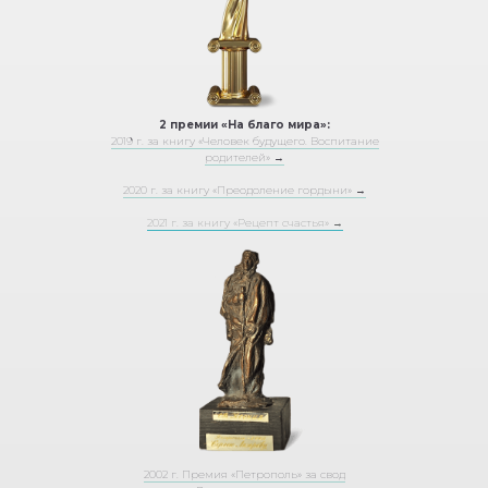
2 премии «На благо мира»:
2019 г. за книгу «Человек будущего. Воспитание
родителей» →
2020 г. за книгу «Преодоление гордыни» →
2021 г. за книгу «Рецепт счастья» →
2002 г. Премия «Петрополь» за свод